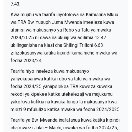
7.43.
Kwa mujibu wa taarifa iliyotolewa na Kamishna Mkuu
wa TRA Bw. Yusuph Juma Mwenda imeeleza kuwa
ufanisi wa makusanyo ya Robo ya Tatu ya mwaka
2024/2025 ni sawa na ukuaji wa asilimia 13.47
ukilinganisha na kiasi cha Shilingi Trilioni 6.63
zilizokusanywa katika kipindi kama hicho mwaka wa
fedha 2023/24.
Taarifa hiyo inaeleza kuwa makusanyo
yaliyokusanywa katika robo ya tatu ya mwaka wa
fedha 2024/25 yanapelekea TRA kuweza kuweka
rekodi ya kipekee katika utekelezaji wa majukumu
yake kwa kufikia na kuvuka lengo la makusanyo kwa
miezi 9 mfululizo katika mwaka wa fedha 2024/2025.
Taarifa ya Bw. Mwenda inafafanua kuwa katika kipindi
cha mwezi Julai – Machi, mwaka wa fedha 2024/25,