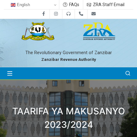
FAQs
ZRA Staff Email
English
Facebook
Instagram
0800712533
+255-24-2233041
zra@zanrevenue.
The Revolutionary Government of Zanzibar
Zanzibar Revenue Authority
TAARIFA YA MAKUSANYO
2023/2024