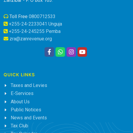
Zanzibar - P. O Box 163.
Toll Free
0800712533
+255-24-2233041 Unguja
+255-24-245255 Pemba
zra@zanrevenue.org
QUICK LINKS
Taxes and Levies
E-Services
About Us
Public Notices
News and Events
Tax Club