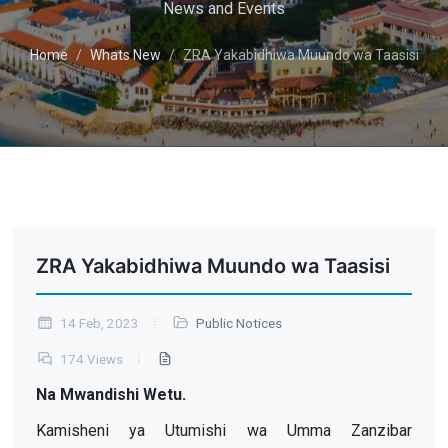
News and Events
Home
Whats New
ZRA Yakabidhiwa Muundo wa Taasisi
ZRA Yakabidhiwa Muundo wa Taasisi
14 Feb, 2023
Public Notices
174 Views
Na Mwandishi Wetu.
Kamisheni ya Utumishi wa Umma Zanzibar