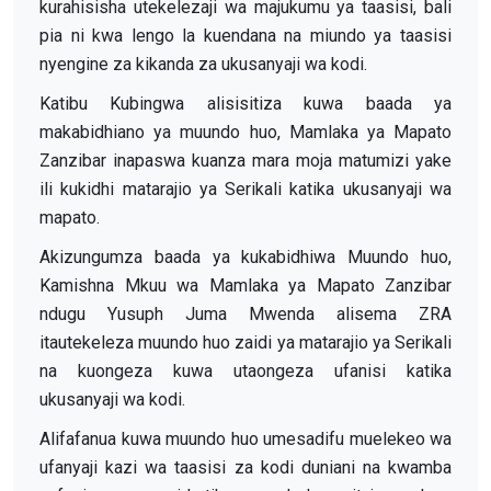
kurahisisha utekelezaji wa majukumu ya taasisi, bali
pia ni kwa lengo la kuendana na miundo ya taasisi
nyengine za kikanda za ukusanyaji wa kodi.
Katibu Kubingwa alisisitiza kuwa baada ya
makabidhiano ya muundo huo, Mamlaka ya Mapato
Zanzibar inapaswa kuanza mara moja matumizi yake
ili kukidhi matarajio ya Serikali katika ukusanyaji wa
mapato.
Akizungumza baada ya kukabidhiwa Muundo huo,
Kamishna Mkuu wa Mamlaka ya Mapato Zanzibar
ndugu Yusuph Juma Mwenda alisema ZRA
itautekeleza muundo huo zaidi ya matarajio ya Serikali
na kuongeza kuwa utaongeza ufanisi katika
ukusanyaji wa kodi.
Alifafanua kuwa muundo huo umesadifu muelekeo wa
ufanyaji kazi wa taasisi za kodi duniani na kwamba