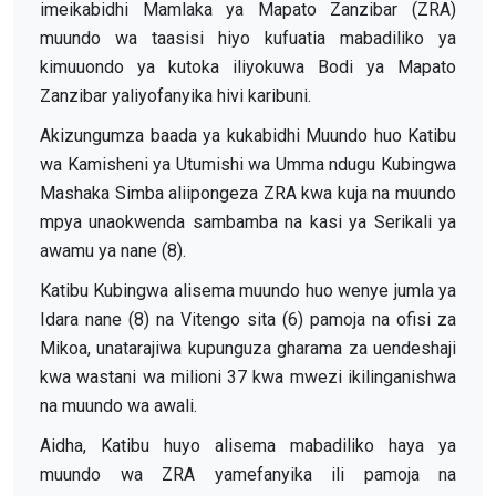
imeikabidhi Mamlaka ya Mapato Zanzibar (ZRA)
muundo wa taasisi hiyo kufuatia mabadiliko ya
kimuuondo ya kutoka iliyokuwa Bodi ya Mapato
Zanzibar yaliyofanyika hivi karibuni.
Akizungumza baada ya kukabidhi Muundo huo Katibu
wa Kamisheni ya Utumishi wa Umma ndugu Kubingwa
Mashaka Simba aliipongeza ZRA kwa kuja na muundo
mpya unaokwenda sambamba na kasi ya Serikali ya
awamu ya nane (8).
Katibu Kubingwa alisema muundo huo wenye jumla ya
Idara nane (8) na Vitengo sita (6) pamoja na ofisi za
Mikoa, unatarajiwa kupunguza gharama za uendeshaji
kwa wastani wa milioni 37 kwa mwezi ikilinganishwa
na muundo wa awali.
Aidha, Katibu huyo alisema mabadiliko haya ya
muundo wa ZRA yamefanyika ili pamoja na