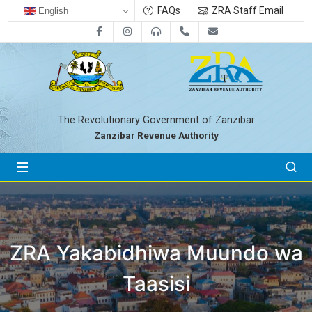
FAQs
ZRA Staff Email
English
Facebook
Instagram
0800712533
+255-24-2233041
zra@zanrevenue.
The Revolutionary Government of Zanzibar
Zanzibar Revenue Authority
ZRA Yakabidhiwa Muundo wa
Taasisi