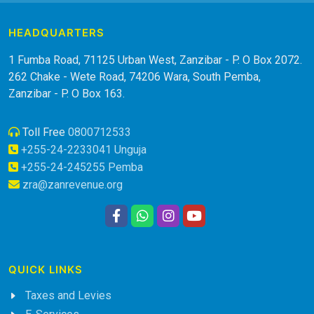
HEADQUARTERS
1 Fumba Road, 71125 Urban West, Zanzibar - P. O Box 2072.
262 Chake - Wete Road, 74206 Wara, South Pemba,
Zanzibar - P. O Box 163.
Toll Free
0800712533
+255-24-2233041 Unguja
+255-24-245255 Pemba
zra@zanrevenue.org
QUICK LINKS
Taxes and Levies