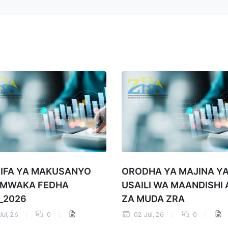
IFA YA MAKUSANYO
ORODHA YA MAJINA Y
 MWAKA FEDHA
USAILI WA MAANDISHI 
_2026
ZA MUDA ZRA
ul, 26
0
02 Jul, 26
0