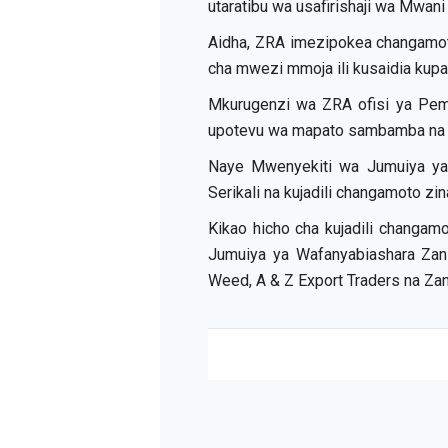
utaratibu wa usafirishaji wa Mwan
Aidha, ZRA imezipokea changamoto 
cha mwezi mmoja ili kusaidia kupa
Mkurugenzi wa ZRA ofisi ya Pemb
upotevu wa mapato sambamba na ku
Naye Mwenyekiti wa Jumuiya ya 
Serikali na kujadili changamoto zi
Kikao hicho cha kujadili changam
Jumuiya ya Wafanyabiashara Zan
Weed, A & Z Export Traders na Za