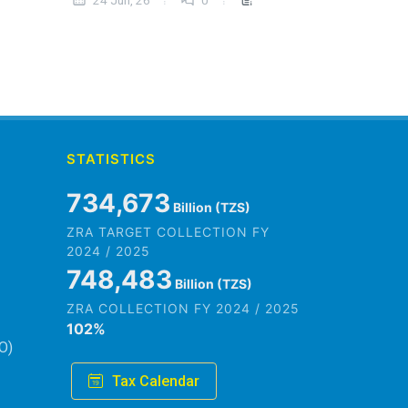
24 Jun, 26
0
STATISTICS
845,979
Billion (TZS)
ZRA TARGET COLLECTION FY
2024 / 2025
861,882
Billion (TZS)
ZRA COLLECTION FY 2024 / 2025
102
%
O)
Tax Calendar