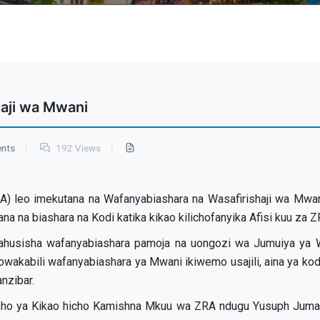
haji wa Mwani
ents
192 Views
) leo imekutana na Wafanyabiashara na Wasafirishaji wa Mwani
na na biashara na Kodi katika kikao kilichofanyika Afisi kuu za Z
wahusisha wafanyabiashara pamoja na uongozi wa Jumuiya ya 
zowakabili wafanyabiashara ya Mwani ikiwemo usajili, aina ya 
nzibar.
ho ya Kikao hicho Kamishna Mkuu wa ZRA ndugu Yusuph Juma 