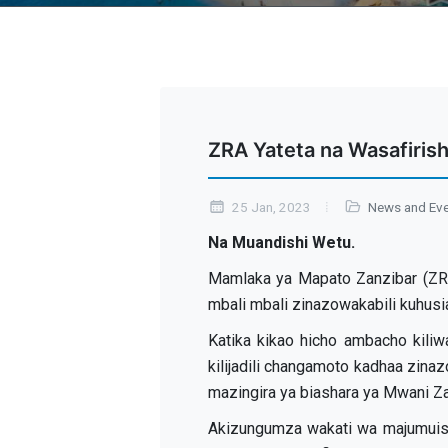
ZRA Yateta na Wasafiris
25 Jan, 2023
News and Ev
Na Muandishi Wetu.
Mamlaka ya Mapato Zanzibar (ZRA
mbali mbali zinazowakabili kuhusia
Katika kikao hicho ambacho kili
kilijadili changamoto kadhaa zina
mazingira ya biashara ya Mwani Za
Akizungumza wakati wa majumuis