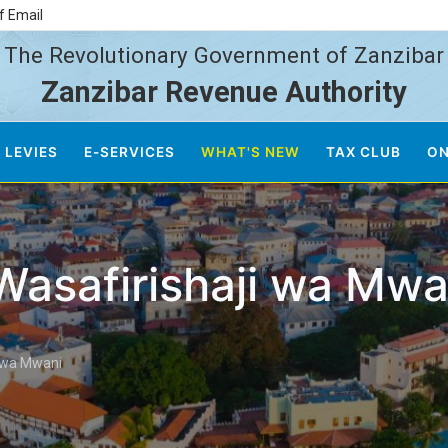
f Email
The Revolutionary Government of Zanzibar
Zanzibar Revenue Authority
 LEVIES
E-SERVICES
WHAT'S NEW
TAX CLUB
ON
Wasafirishaji wa Mwa
i wa Mwani