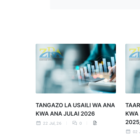
TANGAZO LA USAILI WA ANA
TAAR
KWA ANA JULAI 2026
KWA
2025
22 Jul, 26
0
02 J