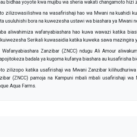
i au bidhaa yoyote kwa mujibu wa sheria wakati changamoto hizi 
zilizowasilishwa na wasafirishaji hao wa Mwani na kuahidi kuz
ta usuluhishi bora na kuwezesha ustawi wa biashara ya Mwani n
a aliwahimiza wafanyabiashara hao kuwa wawazi katika biash
iwezesha Serikali kuwasaidia katika kuweka sawa mazingira y
Wafanyabiashara Zanzibar (ZNCC) ndugu Ali Amour aliwakum
napojitokeza badala ya kugoma kufanya biashara au kusafirisha bi
oto zilizopo katika usafirishaji wa Mwani Zanzibar kilihudhuri
zibar (ZNCC) pamoja na Kampuni mbali mbali usafirishaji w
nque Aqua Farms.