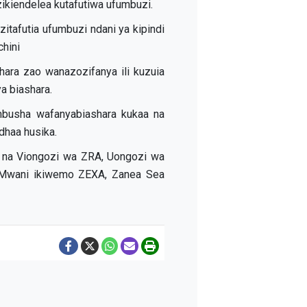
zikiendelea kutafutiwa ufumbuzi.
itafutia ufumbuzi ndani ya kipindi
chini
ara zao wanazozifanya ili kuzuia
a biashara.
busha wafanyabiashara kukaa na
dhaa husika.
wa na Viongozi wa ZRA, Uongozi wa
a Mwani ikiwemo ZEXA, Zanea Sea