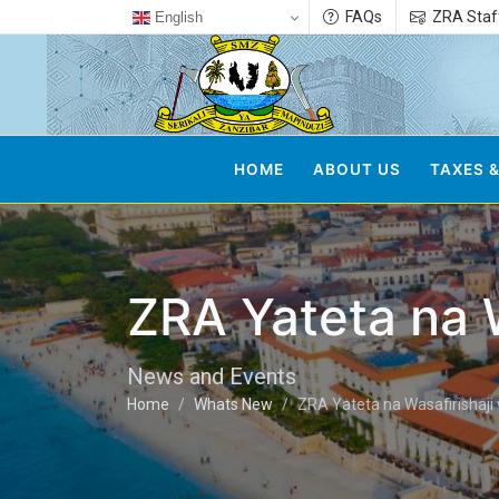
FAQs
ZRA Staf
English
HOME
ABOUT US
TAXES &
ZRA Yateta na 
News and Events
Home
Whats New
ZRA Yateta na Wasafirishaj