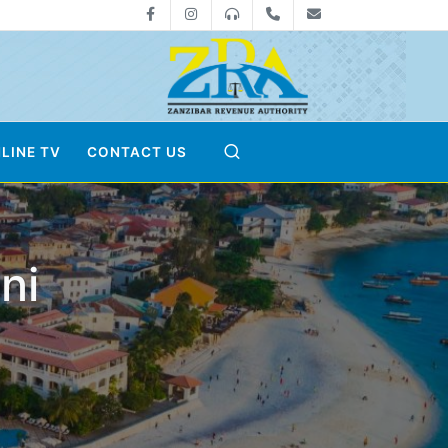
Facebook
Instagram
0800712533
+255-24-2233041
zra@zanrevenue
LINE TV
CONTACT US
ni