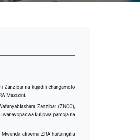
 Zanzibar na kujadili changamoto
RA Mazizini.
Wafanyabiashara Zanzibar (ZNCC),
kodi wanayopaswa kulipwa pamoja na
Mwenda alisema ZRA haitaingilia