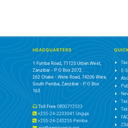
HEADQUARTERS
QUICK
Tax
1 Fumba Road, 71125 Urban West,
Zanzibar - P. O Box 2072.
E-S
262 Chake - Wete Road, 74206 Wara,
Abo
South Pemba, Zanzibar - P. O Box
Pub
163.
New
Tax
Toll Free
0800712533
Tax
+255-24-2233041 Unguja
FA
+255-24-245255 Pemba
ZRA
zra@zanrevenue.org